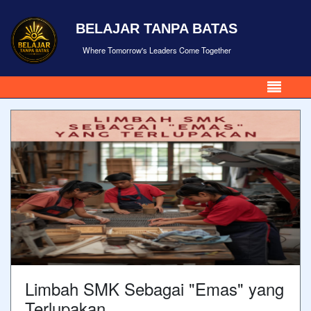
BELAJAR TANPA BATAS
Where Tomorrow's Leaders Come Together
Limbah SMK Sebagai "Emas" yang
Terlupakan