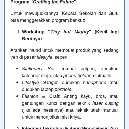
Program "
Crafting the Future
"
Untuk mewujudkannya, Kepala Sekolah dan Guru
bisa menggerakkan program berikut:
Workshop "
Tiny but Mighty
" (Kecil tapi
Berdaya)
Arahkan murid untuk membuat produk yang sedang
tren di pasar
lifestyle
, seperti:
Stationery Set
:
Tempat pulpen, dudukan
kalender meja, atau
phone holder
minimalis.
Lifestyle Gadget
:
dudukan
handphone
atau
dudukan laptop
portable
.
Fashion & Craft:
Anting kayu, bros, atau
gantungan kunci dengan teknik
laser cutting
(jika ada mesinnya) atau teknik tatah manual
untuk menonjolkan sisi kriya.
Integrasi Teknologi & Seni (
Wood-Resin Art
)