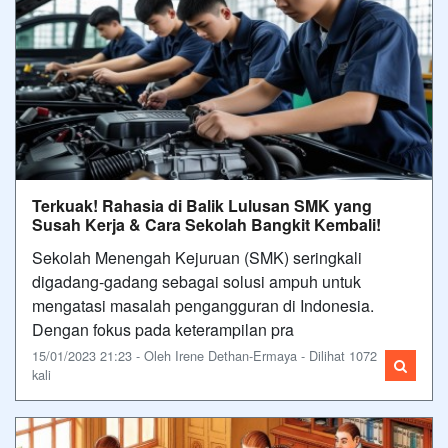
Terkuak! Rahasia di Balik Lulusan SMK yang
Susah Kerja & Cara Sekolah Bangkit Kembali!
Sekolah Menengah Kejuruan (SMK) seringkali
digadang-gadang sebagai solusi ampuh untuk
mengatasi masalah pengangguran di Indonesia.
Dengan fokus pada keterampilan pra
15/01/2023 21:23 - Oleh Irene Dethan-Ermaya - Dilihat 1072
kali