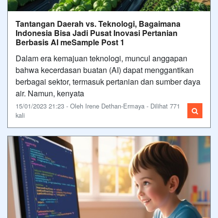
Tantangan Daerah vs. Teknologi, Bagaimana
Indonesia Bisa Jadi Pusat Inovasi Pertanian
Berbasis AI meSample Post 1
Dalam era kemajuan teknologi, muncul anggapan
bahwa kecerdasan buatan (AI) dapat menggantikan
berbagai sektor, termasuk pertanian dan sumber daya
air. Namun, kenyata
15/01/2023 21:23 - Oleh Irene Dethan-Ermaya - Dilihat 771
kali