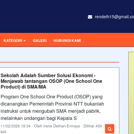
rendeth15@gmail.c
KATEGORI
GALERI
HUBUNGI KAMI
Sekolah Adalah Sumber Solusi Ekonomi -
Menjawab tantangan OSOP (One School One
Product) di SMA/MA
Program One School One Product (OSOP) yang
dicanangkan Pemerintah Provinsi NTT bukanlah
instruksi untuk mengubah SMA menjadi pabrik,
melainkan undangan bagi Kepala S
11/02/2026 18:34 - Oleh Irene Dethan-Ermaya - Dilihat 459
kali