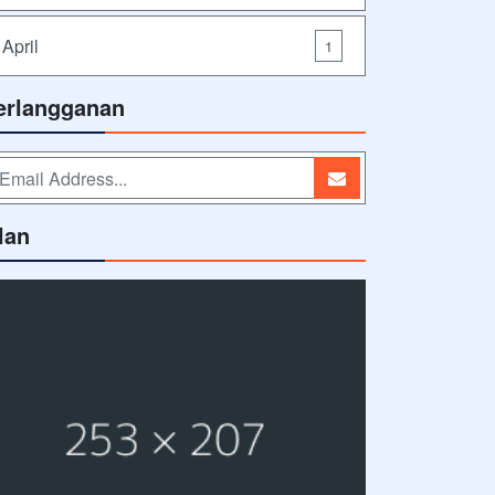
April
1
erlangganan
lan