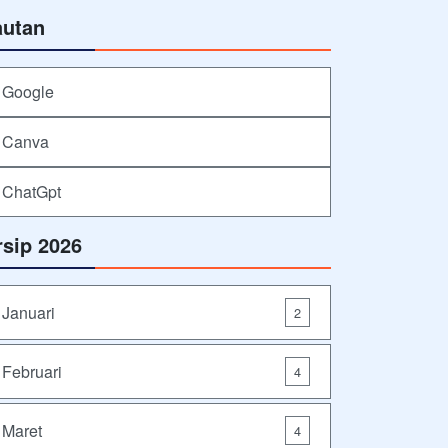
autan
Google
Canva
ChatGpt
rsip 2026
Januari
2
Februari
4
Maret
4