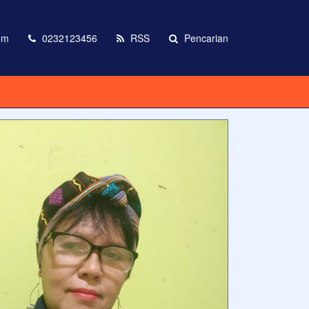
om
0232123456
RSS
Pencarian