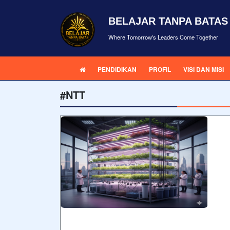
BELAJAR TANPA BATAS
Where Tomorrow's Leaders Come Together
PENDIDIKAN
PROFIL
VISI DAN MISI
#NTT