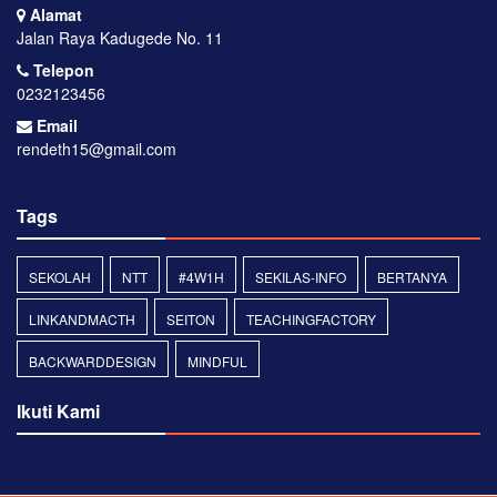
Alamat
Jalan Raya Kadugede No. 11
Telepon
0232123456
Email
rendeth15@gmail.com
Tags
SEKOLAH
NTT
#4W1H
SEKILAS-INFO
BERTANYA
LINKANDMACTH
SEITON
TEACHINGFACTORY
BACKWARDDESIGN
MINDFUL
Ikuti Kami