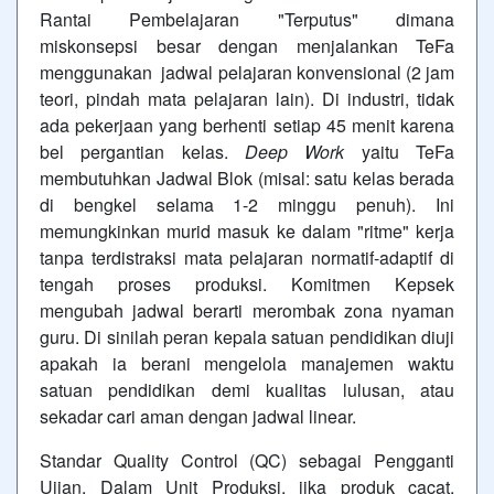
Rantai Pembelajaran "Terputus" dimana
miskonsepsi besar dengan menjalankan TeFa
menggunakan jadwal pelajaran konvensional (2 jam
teori, pindah mata pelajaran lain). Di industri, tidak
ada pekerjaan yang berhenti setiap 45 menit karena
bel pergantian kelas.
Deep Work
yaitu TeFa
membutuhkan Jadwal Blok (misal: satu kelas berada
di bengkel selama 1-2 minggu penuh). Ini
memungkinkan murid masuk ke dalam "ritme" kerja
tanpa terdistraksi mata pelajaran normatif-adaptif di
tengah proses produksi. Komitmen Kepsek
mengubah jadwal berarti merombak zona nyaman
guru. Di sinilah peran kepala satuan pendidikan diuji
apakah ia berani mengelola manajemen waktu
satuan pendidikan demi kualitas lulusan, atau
sekadar cari aman dengan jadwal linear.
Standar Quality Control (QC) sebagai Pengganti
Ujian. Dalam Unit Produksi, jika produk cacat,