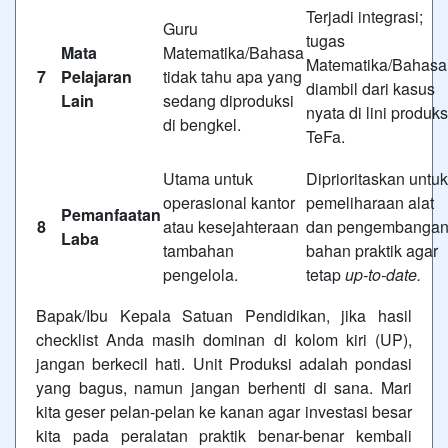
Terjadi integrasi;
Guru
tugas
Mata
Matematika/Bahasa
Matematika/Bahasa
7
Pelajaran
tidak tahu apa yang
diambil dari kasus
Lain
sedang diproduksi
nyata di lini produks
di bengkel.
TeFa.
Utama untuk
Diprioritaskan untuk
operasional kantor
pemeliharaan alat
Pemanfaatan
8
atau kesejahteraan
dan pengembanga
Laba
tambahan
bahan praktik agar
pengelola.
tetap
up-to-date.
Bapak/Ibu Kepala Satuan Pendidikan, jika hasil
checklist Anda masih dominan di kolom kiri (UP),
jangan berkecil hati. Unit Produksi adalah pondasi
yang bagus, namun jangan berhenti di sana. Mari
kita geser pelan-pelan ke kanan agar investasi besar
kita pada peralatan praktik benar-benar kembali