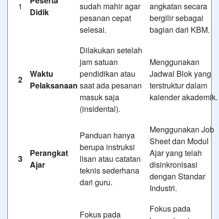
Peserta
1
sudah mahir agar
angkatan secara
Didik
pesanan cepat
bergilir sebagai
selesai.
bagian dari KBM.
Dilakukan setelah
jam satuan
Menggunakan
Waktu
pendidikan atau
Jadwal Blok yang
2
Pelaksanaan
saat ada pesanan
terstruktur dalam
masuk saja
kalender akademik.
(insidental).
Menggunakan Job
Panduan hanya
Sheet dan Modul
berupa instruksi
Perangkat
Ajar yang telah
3
lisan atau catatan
Ajar
disinkronisasi
teknis sederhana
dengan Standar
dari guru.
Industri.
Fokus pada
Fokus pada