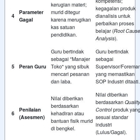
kompetensi;
kerugian materi;
kegagalan produk
Parameter
murid ditegur
4
dianalisis untuk
Gagal
karena merugikan
perbaikan proses
kas satuan
belajar (
Root Caus
pendidikan.
Analysis
).
Guru bertindak
Guru bertindak
sebagai "Manajer
sebagai
5
Peran Guru
Toko" yang sibuk
Supervisor/Forema
mencari pesanan
yang memastikan
dan laba.
SOP Industri ditaati.
Nilai diberikan
Nilai diberikan
berdasarkan
Qualit
berdasarkan
Penilaian
Control
produk yan
6
kehadiran atau
(Asesmen)
sesuai standar
bantuan fisik murid
industri
di bengkel.
(Lulus/Gagal).