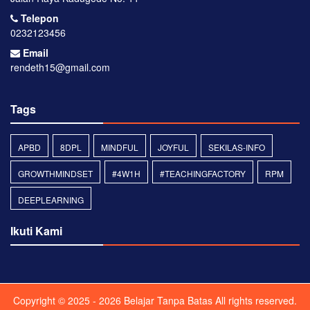
Telepon
0232123456
Email
rendeth15@gmail.com
Tags
APBD
8DPL
MINDFUL
JOYFUL
SEKILAS-INFO
GROWTHMINDSET
#4W1H
#TEACHINGFACTORY
RPM
DEEPLEARNING
Ikuti Kami
Copyright © 2025 - 2026
Belajar Tanpa Batas
All rights reserved.